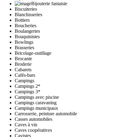
Bijouterie fantaisie
Biscuiteries
Blanchisseries
Bottiers
Boucheries
Boulangeries
Bouquinistes
Bowlings
Brasseries
Bricolage-outillage
Brocante
Broderie
Cabarets
Cafés-bars
Campings
Campings 2*
Campings 3*
Campings avec piscine
Campings caravaning
Campings municipaux
Carrosserie, peinture automobile
Casses automobiles
Caves à vin
Caves coopératives
Cavistes